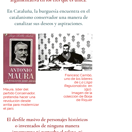
En Cataluña, la burguesía encuentra en el
catalanismo conservador una manera de
canalizar sus deseos y aspiraciones.
Francesc Cambó,
uno de los líderes
de
La Lliga
Reguionalista
, en
Maura, líder del
1910.
Imagen de la
partido Conservador,
colección de Borja
pretendía hacer una
de Riquer
revolución desde
arriba para modernizar
el país
El desfile masivo de personajes históricos
o inventados de ninguna manera
interrumpe ni perturba el relato, ni