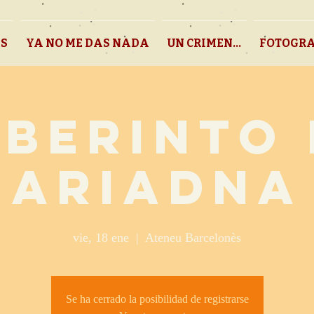
AS
YA NO ME DAS NADA
UN CRIMEN...
FOTOGRA
ABERINTO 
ARIADNA
vie, 18 ene
  |  
Ateneu Barcelonès
Se ha cerrado la posibilidad de registrarse